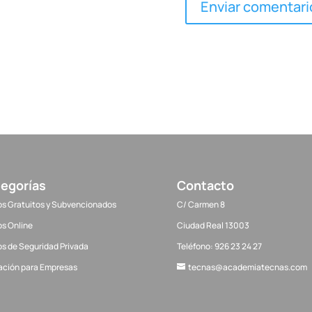
egorías
Contacto
s Gratuitos y Subvencionados
C/ Carmen 8
s Online
Ciudad Real 13003
s de Seguridad Privada
Teléfono: 926 23 24 27
ación para Empresas
tecnas@academiatecnas.com