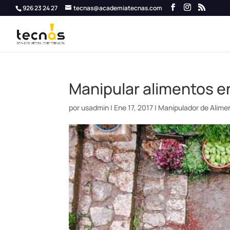
926 23 24 27
tecnas@academiatecnas.com
Manipular alimentos en
por
usadmin
|
Ene 17, 2017
|
Manipulador de Alime