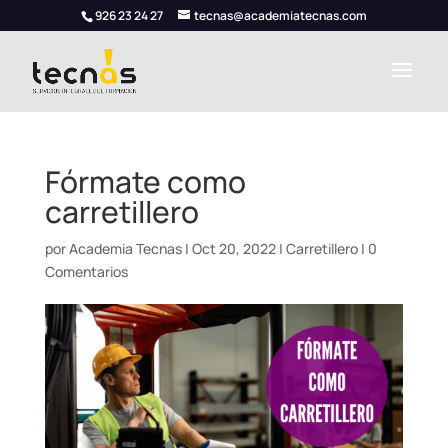
926 23 24 27
tecnas@academiatecnas.com
Fórmate como
carretillero
por
Academia Tecnas
|
Oct 20, 2022
|
Carretillero
|
0
Comentarios