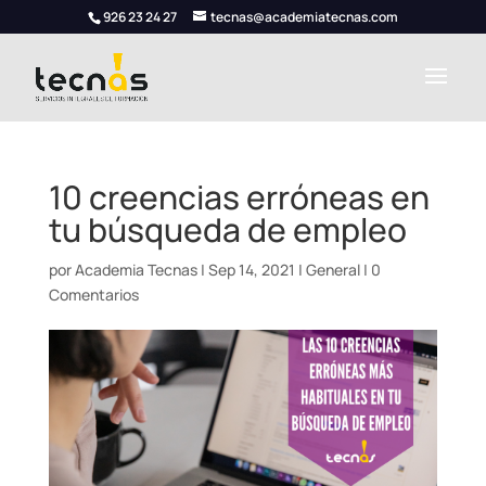
926 23 24 27
tecnas@academiatecnas.com
10 creencias erróneas en
tu búsqueda de empleo
por
Academia Tecnas
|
Sep 14, 2021
|
General
|
0
Comentarios